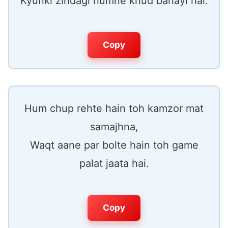
Kyunki zindagi humne khud banayi hai.
Copy
Hum chup rehte hain toh kamzor mat
samajhna,
Waqt aane par bolte hain toh game
palat jaata hai.
Copy