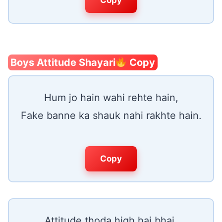
Boys Attitude Shayari
Copy
Hum jo hain wahi rehte hain,
Fake banne ka shauk nahi rakhte hain.
Copy
Attitude thoda high hai bhai,